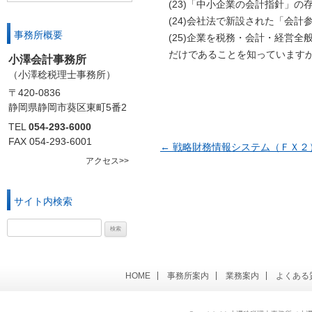
(23)「中小企業の会計指針」の
(24)会社法で新設された「会計
事務所概要
(25)企業を税務・会計・経営
だけであることを知っていますか
小澤会計事務所
（小澤稔税理士事務所）
〒420-0836
静岡県静岡市葵区東町5番2
TEL
054-293-6000
FAX 054-293-6001
←
戦略財務情報システム（ＦＸ２
投稿ナビゲーション
アクセス>>
サイト内検索
検
索:
HOME
事務所案内
業務案内
よくある