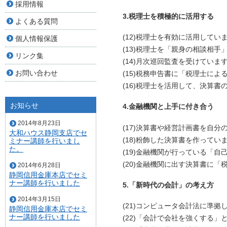
採用情報
3.税理士を積極的に活用する
よくある質問
(12)税理士を有効に活用してい
個人情報保護
(13)税理士を「親身の相談相手
リンク集
(14)月次巡回監査を受けていま
お問い合わせ
(15)税務申告書に「税理士に
(16)税理士を活用して、決算書
お知らせ
4.金融機関と上手に付き合う
2014年8月23日
(17)決算書や経営計画書を自分
大和ハウス静岡支店でセ
(18)粉飾した決算書を作ってい
ミナー講師を行いまし
た。
(19)金融機関が行っている「
(20)金融機関に出す決算書に
2014年6月28日
静岡信用金庫本店でセミ
ナー講師を行いました
5.「新時代の会計」の考え方
2014年3月15日
(21)コンピュータ会計法に準
静岡信用金庫本店でセミ
ナー講師を行いました
(22)「会計で会社を強くする