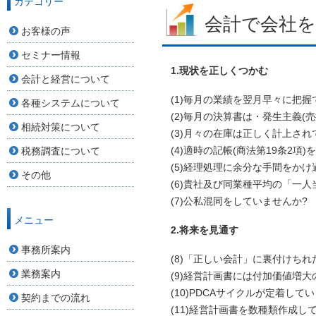
カテゴリー
会計で会社を
お客様の声
セミナー情報
1.現状を正しくつかむ
会計と経営について
(1)毎月の業績を翌月早々に把握
各種システムについて
(2)毎月の決算書は・発生主義(
相続対策について
(3)月々の在庫は正しく計上され
(4)適時の記帳(商法第19条2項
税務調査について
(5)経理処理に余分な手間をかけ
その他
(6)貴社及び同業種平均の「一
(7)公私混同をしていませんか?
メニュー
2.将来を見通す
事務所案内
(8)「正しい会計」に裏付けち
業務案内
(9)経営計画書には付加価値増
(10)PDCAサイクルが定着して
契約までの流れ
(11)経営計画書を数種類作成し