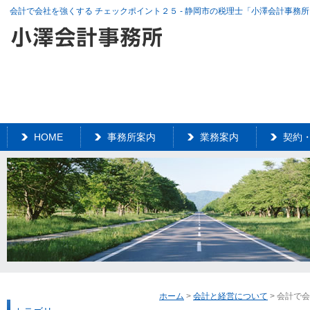
会計で会社を強くする チェックポイント２５ - 静岡市の税理士「小澤会計事務
HOME
事務所案内
業務案内
契約
ホーム
>
会計と経営について
> 会計で